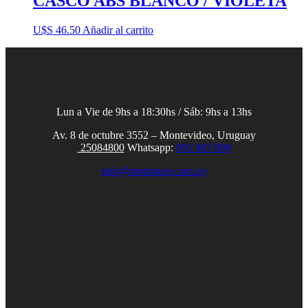
CASCO ABS BLANCO / VIOLETA
U$S
46.50
Añadir al carrito
Lun a Vie de 9hs a 18:30hs / Sáb: 9hs a 13hs
Av. 8 de octubre 3552 – Montevideo, Uruguay
25084800
Whatsapp:
091 907 090
info@motostore.com.uy