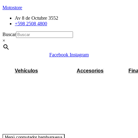
Motostore
Av 8 de Octubre 3552
+598 2508 4800
Buscar
×
Facebook
Instagram
Vehículos
Accesorios
Fin
Menú conmutador hamburguesa