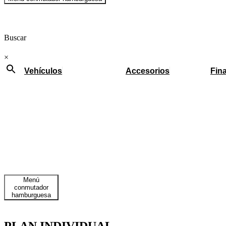
Buscar
×
Vehículos
Accesorios
Fin
Menú
conmutador
hamburguesa
PLAN INDIVIDUAL