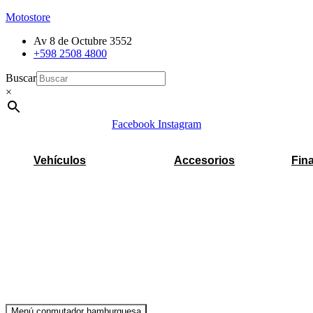
Motostore
Av 8 de Octubre 3552
+598 2508 4800
Buscar
×
Facebook
Instagram
Vehículos
Accesorios
Fin
Menú conmutador hamburguesa