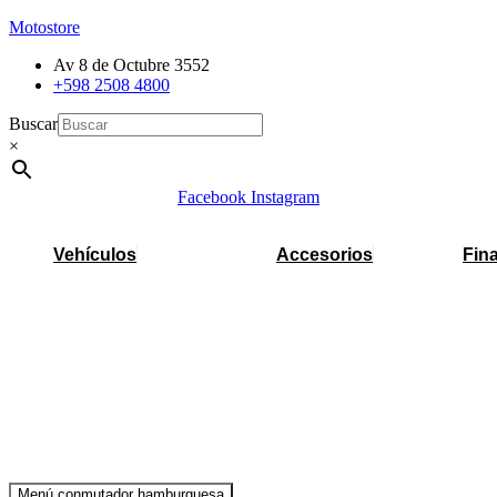
Motostore
Av 8 de Octubre 3552
+598 2508 4800
Buscar
×
Facebook
Instagram
Vehículos
Accesorios
Fin
Menú conmutador hamburguesa