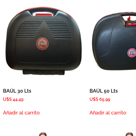
BAÚL 30 Lts
BAÚL 50 Lts
U$S
44.49
U$S
65.99
Añadir al carrito
Añadir al carrito