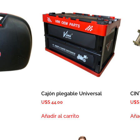
Cajón plegable Universal
CIN
U$S
44.00
U$
Añadir al carrito
Añad