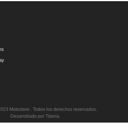
hs
ay
2023 Motostore . Todos los derechos reservados.
Desarrollado por Tiberia