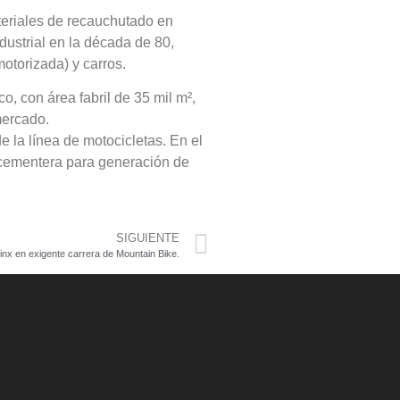
ateriales de recauchutado en
dustrial en la década de 80,
motorizada) y carros.
, con área fabril de 35 mil m²,
mercado.
 la línea de motocicletas. En el
a cementera para generación de
SIGUIENTE
inx en exigente carrera de Mountain Bike.