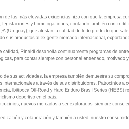
ón de las más elevadas exigencias hizo con que la empresa conq
 legislaciones y homologaciones, contando también con certifi
A (Uruguay), que atestan la calidad de todo producto que sale 
vando sus productos al exigente mercado internacional, exporta
e calidad, Rinaldi desarrolla continuamente programas de entre
ógicas, para contar siempre con personal entrenado, motivado
nicio de sus actividades, la empresa también demuestra su com
s internacionales a través de sus distribuidores. Patrocinios a
cia, Ibitipoca Off-Road y Hard Enduro Brasil Series (HEBS) r
iclismo deportivo en el país.
trocinios, nuevos mercados a ser explorados, siempre conscie
dedicación y colaboración y también a usted, nuestro consumido