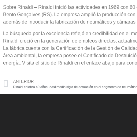
Sobre Rinaldi – Rinaldi inició las actividades en 1969 con 60
Bento Gonçalves (RS). La empresa amplió la producción con la
además de introducir la fabricación de neumáticos y cámaras de
La búsqueda por la excelencia reflejó en credibilidad en el m
Rinaldi creció en la generación de empleos directos, actualm
La fábrica cuenta con la Certificación de la Gestión de Cali
área ambiental, la empresa posee el Certificado de Destruici
energía. Visita el sitio de Rinaldi en el enlace abajo para co
ANTERIOR
Rinaldi celebra 49 años, casi medio siglo de actuación en el segmento de neumátic