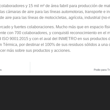
 colaboradores y 15 mil m² de área fabril para producción de m
s cámaras de aire para las líneas automotoras, transporte e in
 aire para las líneas de motocicletas, agrícola, industrial (no-
ercado y fuertes colaboraciones. Mucho más que en espacio físico
ente con 700 colaboradores, y conquistó reconocimiento en el 
dad ISO 9001:2015 y con el aval del INMETRO en sus productos de
ón Térmica, por destinar el 100% de sus residuos sólidos a un
nocer más sobre sus productos y acciones.
os
Podio para Tr