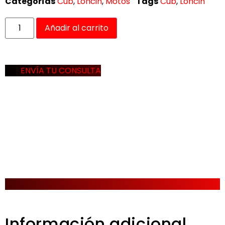
Categorías
Cub
,
Loncin
,
Motos
Tags
Cub
,
Loncin
Añadir al carrito
ENVÍA TU CONSULTA
Información adicional