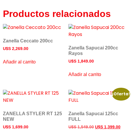
Productos relacionados
Zanella Ceccato 200cc
Zanella Sapucai 200cc
U$S
2,269.00
Rayos
U$S
1,849.00
Añadir al carrito
Añadir al carrito
¡Oferta!
ZANELLA STYLER RT 125
Zanella Sapucai 125cc
NEW
FULL
U$S
1,699.00
U$S
1,549.00
U$S
1,399.00