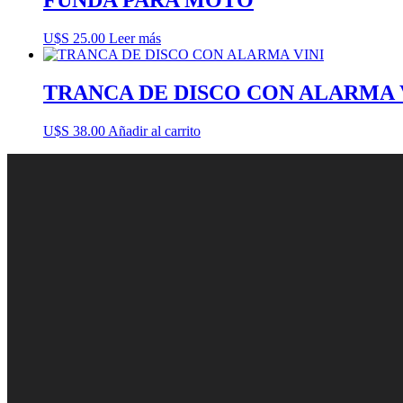
FUNDA PARA MOTO
U$S
25.00
Leer más
TRANCA DE DISCO CON ALARMA 
U$S
38.00
Añadir al carrito