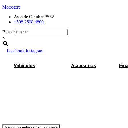
Motostore
Av 8 de Octubre 3552
+598 2508 4800
Buscar
×
Facebook
Instagram
Vehículos
Accesorios
Fin
Menú conmutador hamburguesa