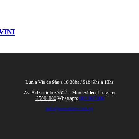
VINI
Lun a Vie de 9hs a 18:30hs / Sáb: 9hs a 13hs
Av. 8 de octubre 3552 – Montevideo, Uruguay
25084800
Whatsapp:
091 907 090
info@motostore.com.uy