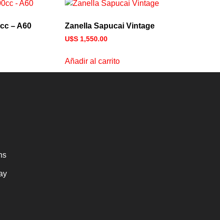
cc – A60
Zanella Sapucai Vintage
U$S
1,550.00
Añadir al carrito
hs
ay