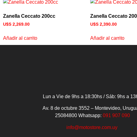
Zanella Ceccato 200cc
Zanella Ceccato 200
U$S
2,269.00
U$S
2,390.00
Añadir al carrito
Añadir al carrito
Lun a Vie de 9hs a 18:30hs / Sáb: 9hs a 13
Av. 8 de octubre 3552 – Montevideo, Urugu
25084800
Whatsapp:
091 907 090
info@motostore.com.uy