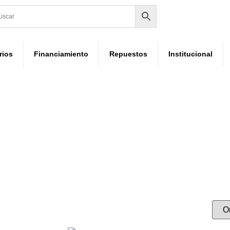
rios
Financiamiento
Repuestos
Institucional
omo Noviembre
Productos etiquetados “Promo Noviembre”