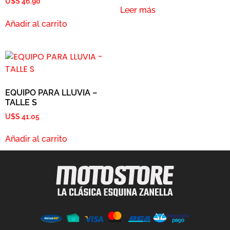
U$S
46.90
Leer más
Añadir al carrito
EQUIPO PARA LLUVIA –
TALLE S
U$S
41.05
Añadir al carrito